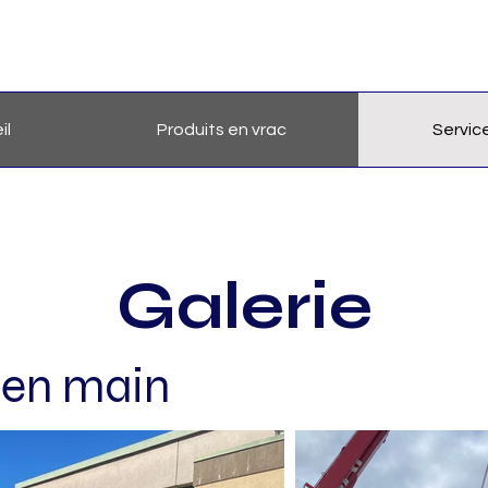
il
Produits en vrac
Servic
Galerie
é en main